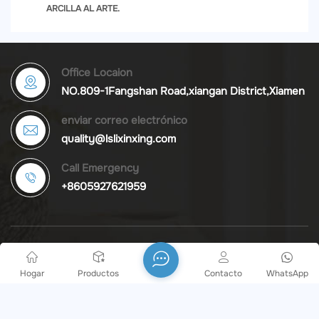
ARCILLA AL ARTE.
Office Locaion
NO.809-1Fangshan Road,xiangan District,Xiamen
enviar correo electrónico
quality@lslixinxing.com
Call Emergency
+8605927621959
Acerca De La Empresa
Hogar
Productos
Contacto
WhatsApp
Xiamen Lixinxing Industry and Trade Co., Ltd. se fundó el 16
de junio de 2017. El alcance comercial de la empresa